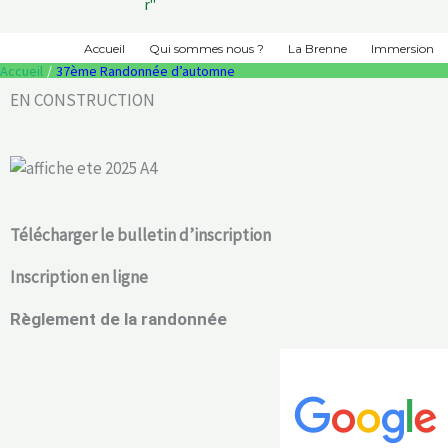
r"
Accueil
Qui sommes nous ?
La Brenne
Immersion
Accueil
37ème Randonnée d’automne
EN CONSTRUCTION
Télécharger le bulletin d’inscription
Inscription en ligne
Règlement de la randonnée