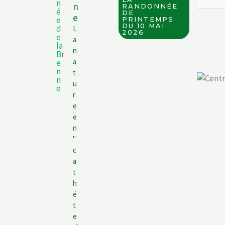
n
RANDONNÉE
DE
e
PRINTEMPS
DU 10 MAI
L
2026
a
n
a
t
u
r
e
e
n
"
c
a
t
h
é
t
e